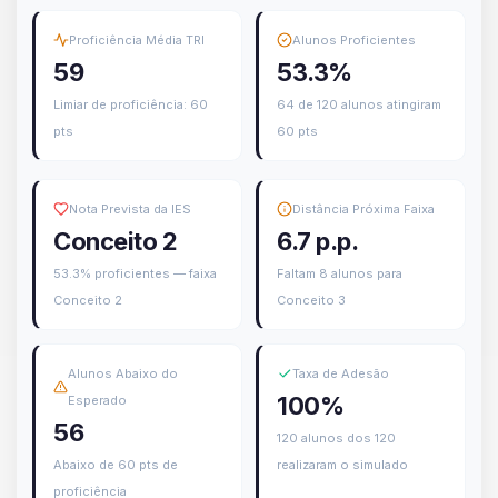
Proficiência Média TRI
Alunos Proficientes
59
53.3%
Limiar de proficiência: 60
64 de 120 alunos atingiram
pts
60 pts
Nota Prevista da IES
Distância Próxima Faixa
Conceito 2
6.7 p.p.
53.3% proficientes — faixa
Faltam 8 alunos para
Conceito 2
Conceito 3
Alunos Abaixo do
Taxa de Adesão
100%
Esperado
56
120 alunos dos 120
Abaixo de 60 pts de
realizaram o simulado
proficiência