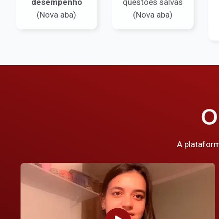
desempenho
questões salvas
(Nova aba)
(Nova aba)
O
A platafor