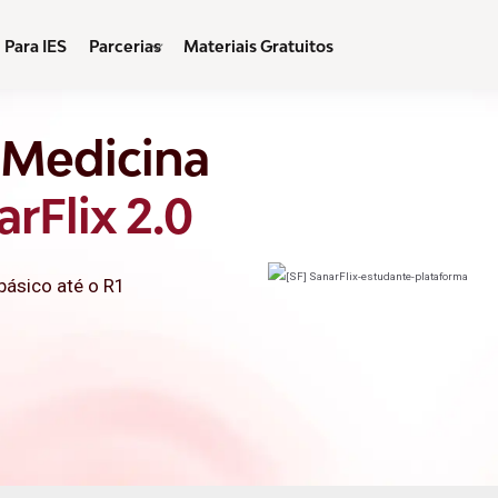
Para IES
Parcerias
Materiais Gratuitos
Show submenu for Parcerias
e Medicina
rFlix 2.0
básico até o R1