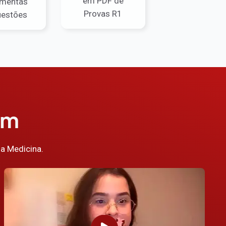
em PDF de
amentas
Provas R1
uestões
em
a Medicina.