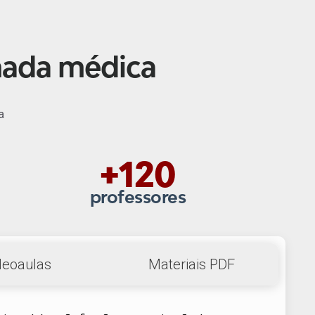
nada médica
a
+120
professores
deoaulas
Materiais PDF