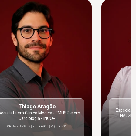
Thiago Aragão
Especialis
ecialista em Clínica Médica - FMUSP e em
FMUSP e
Cardiologia - INCOR
CRM-SP: 150937 | RQE: 66906 | RQE: 66506