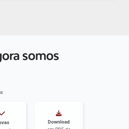
agora somos
a:
Download
ovas