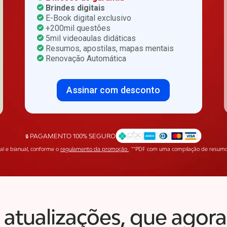
Brindes digitais
E-Book digital exclusivo
+200mil questões
5mil videoaulas didáticas
Resumos, apostilas, mapas mentais
Renovação Automática
Assinar com desconto
PAGAMENTO 100% SEGURO
🔒
al e bianual, conforme o
regulamento da promoção
. **PDF com uma compilação de resumos 
 atualizações, que ago