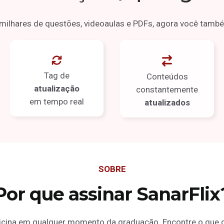
milhares de
questões, videoaulas e PDFs
, agora você tamb
Tag de
Conteúdos
atualização
constantemente
em tempo real
atualizados
SOBRE
Por que assinar SanarFlix
icina em qualquer momento da graduação. Encontre o que qu