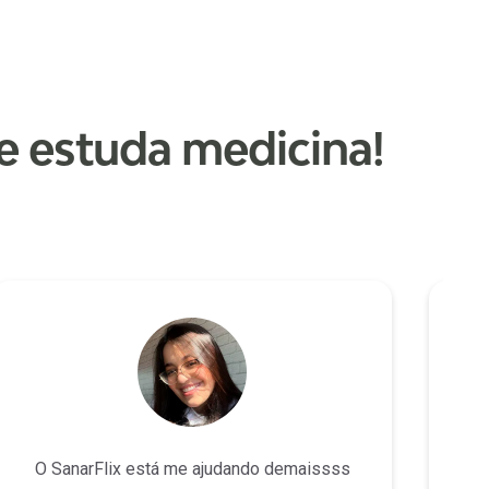
 estuda medicina!
O SanarFlix está me ajudando demaissss
A 