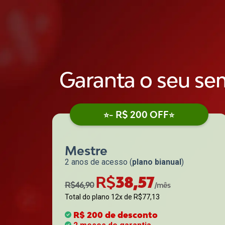
Garanta o seu se
- R$ 200 OFF
⭐
⭐
Mestre
2 anos de acesso (
plano bianual
)
R$
38,57
R$46,90
/mês
Total do plano 12x de R$
77,13
R$ 200 de desconto