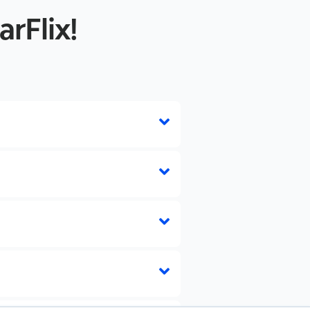
rFlix!
?