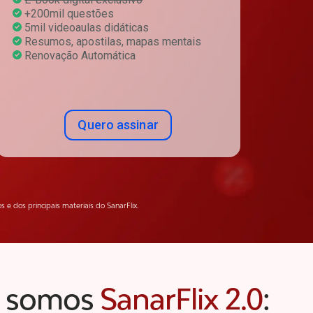
+200mil questões
5mil videoaulas didáticas
Resumos, apostilas, mapas mentais
Renovação Automática
Quero assinar
e dos principais materiais do SanarFlix.
ra somos
SanarFlix 2.0
: