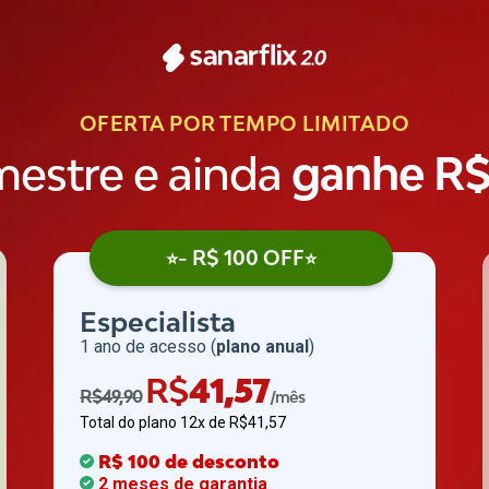
OFERTA POR TEMPO LIMITADO
mestre e ainda
ganhe R$
- R$ 100 OFF
⭐
⭐
Especialista
1 ano de acesso (
plano anual
)
R$
41,57
R$49,90
/mês
Total do plano 12x d
e
R$41,57
R$ 100 de desconto
2 meses de garantia