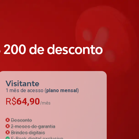
 200 de desconto
Visitante
1 mês de acesso (
plano mensal
)
R$
64,90
/mês
Desconto
2 meses de garantia
Brindes digitais
E-Book digital exclusivo