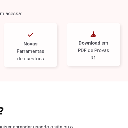
ém acessa:
Download
em
Novas
PDF de Provas
Ferramentas
R1
de questões
?
iser aprender usando o site ou o